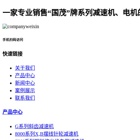
一家专业销售“国茂”牌系列减速机、电机
手机扫码访问
快速链接
关于我们
产品中心
新闻中心
案例展示
联系我们
产品中心
G系列斜齿减速机
8000系列X,B摆线针轮减速机