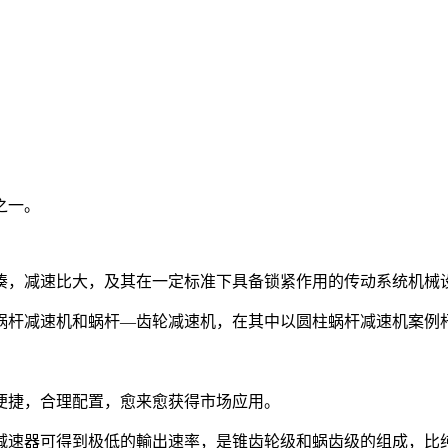
之一。
凑，减速比大，及其在一定标准下具备锁紧作用的传动系统机械
蜗杆减速机和蜗杆—齿轮减速机，在其中以圆柱蜗杆减速机案例
便捷，合理配置，愈来愈获得市场应用。
减速器可得到极低的輸出速率，是锥齿轮级和蜗齿级的组成，比