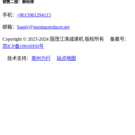
销售二部：蔡经理
手机：
+8615961294115
邮箱：
Sandy@guomaoreducer.net
Copyright © 2023-2024 国茂江涛减速机 版权所有 备案号：
苏ICP备19016950号
技术支持：
常州力行
站点地图
微信
电话