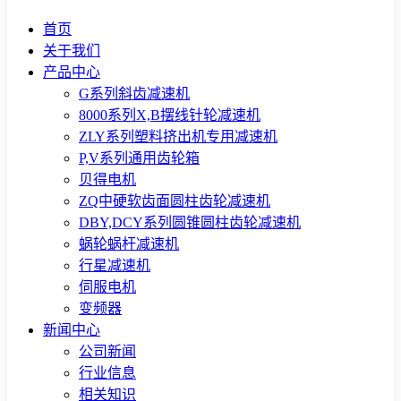
首页
关于我们
产品中心
G系列斜齿减速机
8000系列X,B摆线针轮减速机
ZLY系列塑料挤出机专用减速机
P,V系列通用齿轮箱
贝得电机
ZQ中硬软齿面圆柱齿轮减速机
DBY,DCY系列圆锥圆柱齿轮减速机
蜗轮蜗杆减速机
行星减速机
伺服电机
变频器
新闻中心
公司新闻
行业信息
相关知识