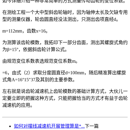
如今详细介绍一种非常简单的方式测量传动齿轮的变位系数。
在测绘工程一个大中型斜齿轮轴时，因为轴伸太长及欠缺专用
型的测量仪器，轮齿圆直经没法测出，只测出齿项直经d。
m=112mm，齿数x=16。
为测算该齿轮模数，我拓印下一部分齿面，测出其螺旋式角约
为β=15°，依据斜齿轮计算公式。
由规范变位系数表选规范变位系数m。
=6，由式（2）求取分度圆直径d=100mm，随后精准算出螺旋
式角A=16°15"37及其别的主要参数。
左右就是说齿轮减速机上齿轮模数的基础计算方式，大伙儿一
定要立即的把握这种方式，只能把握恰当的方式才有益于齿轮
减速机的应用。
如何对摆线减速机开展管理算是*...
下一篇