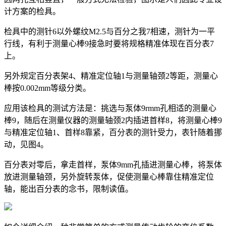
计方案的检具。
检具中的测针6以外螺纹M2.5与百分之我7相速，测针为一平
行线，有利于测量心棒9接急时要将规格精准体现在百分表7
上。
另外规定百分表架4、精准定位轴1与测量轴颈2等距，测量心
棒按0.002mm等级分类。
应用该检具的测试方法是：挑选与泵体9rmm孔相适的测量心
棒9，随后在测量仪器的测量轴颈2内插进首样8，将测量心棒9
与精准定位轴1、首样8靠紧，百分表的测针受力，表针随着挪
动，见图4。
百分表对零后，拿走首样，泵体9mm孔插进测量心棒，将泵体
放进测量轴颈，另外旋转泵体，促使测量心棒靠住精准定位
轴，能出百分表的念书，限制读值。