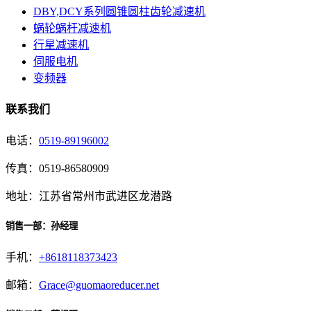
DBY,DCY系列圆锥圆柱齿轮减速机
蜗轮蜗杆减速机
行星减速机
伺服电机
变频器
联系我们
电话：
0519-89196002
传真：0519-86580909
地址：江苏省常州市武进区龙潜路
销售一部：孙经理
手机：
+8618118373423
邮箱：
Grace@guomaoreducer.net