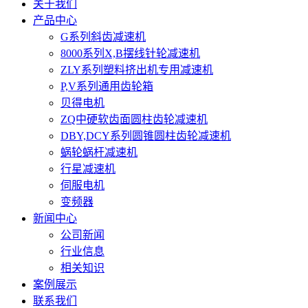
关于我们
产品中心
G系列斜齿减速机
8000系列X,B摆线针轮减速机
ZLY系列塑料挤出机专用减速机
P,V系列通用齿轮箱
贝得电机
ZQ中硬软齿面圆柱齿轮减速机
DBY,DCY系列圆锥圆柱齿轮减速机
蜗轮蜗杆减速机
行星减速机
伺服电机
变频器
新闻中心
公司新闻
行业信息
相关知识
案例展示
联系我们