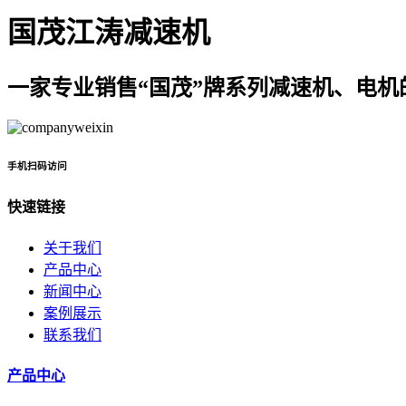
国茂江涛减速机
一家专业销售“国茂”牌系列减速机、电机
手机扫码访问
快速链接
关于我们
产品中心
新闻中心
案例展示
联系我们
产品中心