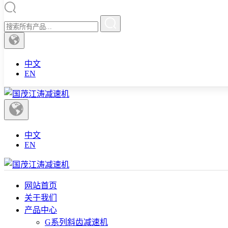
中文
EN
中文
EN
网站首页
关于我们
产品中心
G系列斜齿减速机