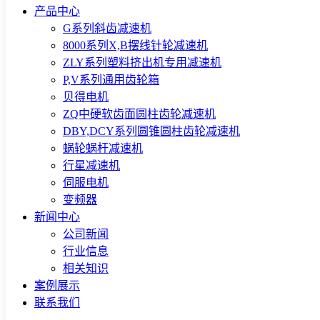
产品中心
G系列斜齿减速机
8000系列X,B摆线针轮减速机
ZLY系列塑料挤出机专用减速机
P,V系列通用齿轮箱
贝得电机
ZQ中硬软齿面圆柱齿轮减速机
DBY,DCY系列圆锥圆柱齿轮减速机
蜗轮蜗杆减速机
行星减速机
伺服电机
变频器
新闻中心
公司新闻
行业信息
相关知识
案例展示
联系我们