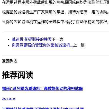
在运用过程中额外荷载后出現的哆嗦原因缘由均为滚珠丝杠牙
根据齿轮减速机生产厂家网编的掌握，期待对您有一定的协助
当你的齿轮减速机在运作的全过程中出現了传动不稳定的状况
减速机 花键联接的种类
下一篇
你愿意更强的管理你的齿轮减速机...
上一篇
返回列表
推荐阅读
揭秘G系列斜齿减速机：高效能传动的秘密武器
2024-06-29