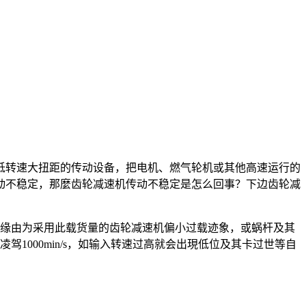
低转速大扭距的传动设备，把电机、燃气轮机或其他高速运行的
动不稳定，那麼齿轮减速机传动不稳定是怎么回事？下边齿轮减
因缘由为采用此载货量的齿轮减速机偏小过载迹象，或蜗杆及其
000min/s，如输入转速过高就会出現低位及其卡过世等自