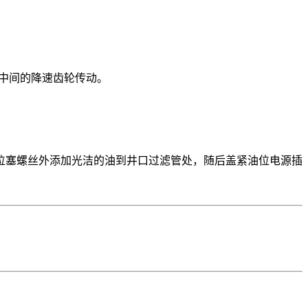
中间的降速齿轮传动。
位塞螺丝外添加光洁的油到井口过滤管处，随后盖紧油位电源插