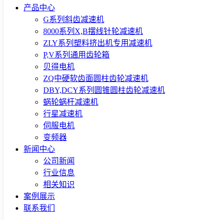
产品中心
G系列斜齿减速机
8000系列X,B摆线针轮减速机
ZLY系列塑料挤出机专用减速机
P,V系列通用齿轮箱
贝得电机
ZQ中硬软齿面圆柱齿轮减速机
DBY,DCY系列圆锥圆柱齿轮减速机
蜗轮蜗杆减速机
行星减速机
伺服电机
变频器
新闻中心
公司新闻
行业信息
相关知识
案例展示
联系我们