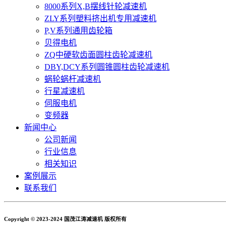
8000系列X,B摆线针轮减速机
ZLY系列塑料挤出机专用减速机
P,V系列通用齿轮箱
贝得电机
ZQ中硬软齿面圆柱齿轮减速机
DBY,DCY系列圆锥圆柱齿轮减速机
蜗轮蜗杆减速机
行星减速机
伺服电机
变频器
新闻中心
公司新闻
行业信息
相关知识
案例展示
联系我们
Copyright © 2023-2024 国茂江涛减速机 版权所有