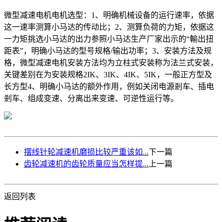
微型减速电机电机选型：1、明确机械设备的运行速率，依据
这一速率测算小马达的传动比；2、测算负荷的力矩，依据这
一力矩挑选小马达的出力参照小马达生产厂家出示的“輸出扭
距表”，明确小马达的型号规格/输出功率；3、安装方法及规
格，微型减速电机安装方法均为立柱式安装称为法兰式安装，
关键差别在为安装规格2IK、3IK、4IK、5IK，一般正方型及
长方型4、明确小马达的额外作用，例如关闭电源剎车、插电
剎车、组成变速、分离出来变速、可逆性运行等。
摆线针轮减速机磨损比较严重该如...
下一篇
齿轮减速机的齿轮质量应当怎样提...
上一篇
返回列表