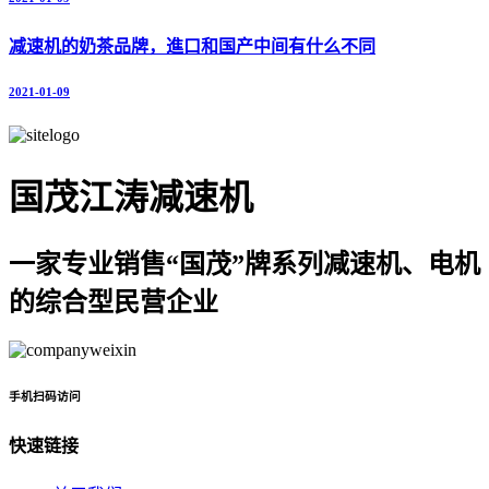
减速机的奶茶品牌，進口和国产中间有什么不同
2021-01-09
国茂江涛减速机
一家专业销售“国茂”牌系列减速机、电机
的综合型民营企业
手机扫码访问
快速链接