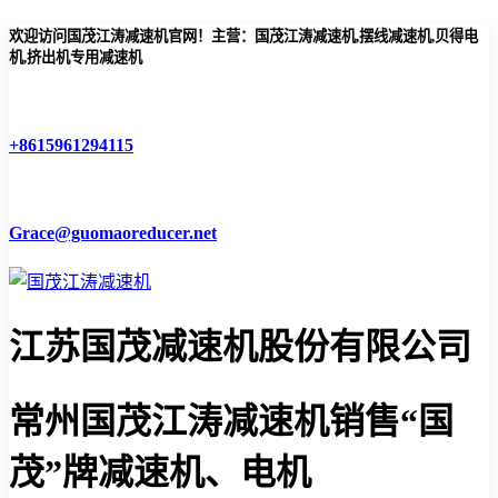
欢迎访问国茂江涛减速机官网！主营：国茂江涛减速机,摆线减速机,贝得电
机,挤出机专用减速机
+8615961294115
Grace@guomaoreducer.net
江苏国茂减速机股份有限公司
常州国茂江涛减速机
销售“国
茂”牌减速机、电机