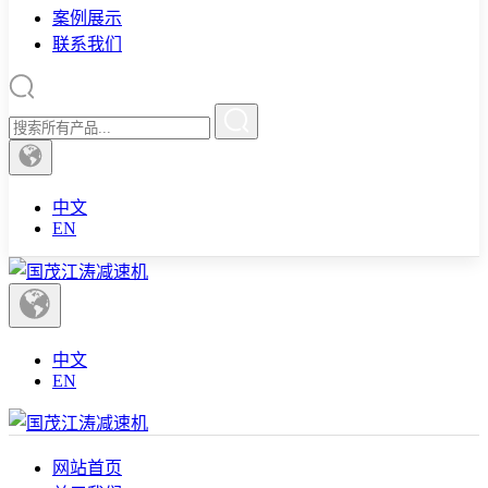
案例展示
联系我们
中文
EN
中文
EN
网站首页