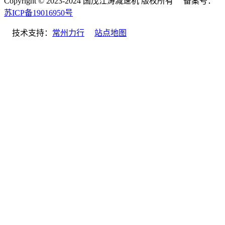
Copyright © 2023-2024 国茂江涛减速机 版权所有 备案号：
苏ICP备19016950号
技术支持：
常州力行
站点地图
微信
电话
邮箱