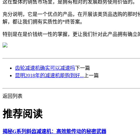
这在整体的销售市场里，是拥有相对的发展趋势使用价值的。
充分说明，它是一个优点的产品，在开展该类货品选购的那时
解，都让我们拥有实质性的*终答案。
特别是在是价钱统一性的掌握，更让我们针对此产品拥有确立
齿轮减速机确实可以减速吗
下一篇
昆明2018年的减速机能购到好...
上一篇
返回列表
推荐阅读
揭秘G系列斜齿减速机：高效能传动的秘密武器