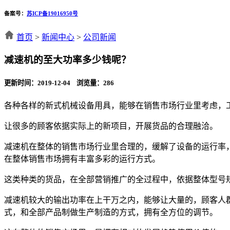
备案号：
苏ICP备19016950号
首页
>
新闻中心
>
公司新闻
减速机的至大功率多少钱呢？
更新时间：2019-12-04 浏览量：
286
各种各样的新式机械设备用具，能够在销售市场行业里考虑，
让很多的顾客依据实际上的新项目，开展货品的合理融洽。
减速机在整体的销售市场行业里合理的，缓解了设备的运行率
在整体销售市场拥有丰富多彩的运行方式。
这类种类的货品，在全部营销推广的全过程中，依据整体型号
减速机较大的输出功率在上干万之内，能够让大量的，顾客人
式，和全部产品制做生产制造的方式，拥有全方位的调节。