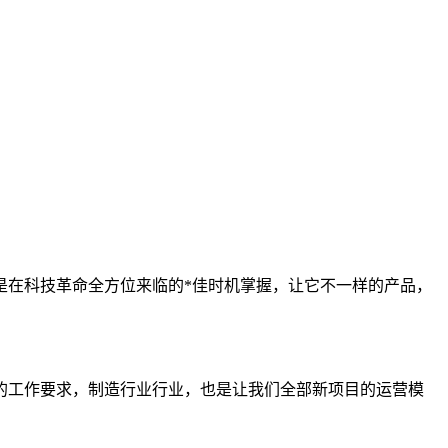
是在科技革命全方位来临的*佳时机掌握，让它不一样的产品，
的工作要求，制造行业行业，也是让我们全部新项目的运营模