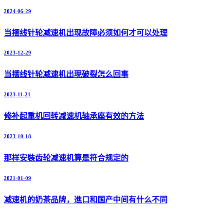
2024-06-29
当摆线针轮减速机出现故障必须如何才可以处理
2023-12-29
当摆线针轮减速机出現破裂怎么回事
2023-11-21
修补起重机回转减速机轴承座有效的方法
2023-10-18
那样安裝齿轮减速机算是符合规定的
2021-01-09
减速机的奶茶品牌，進口和国产中间有什么不同