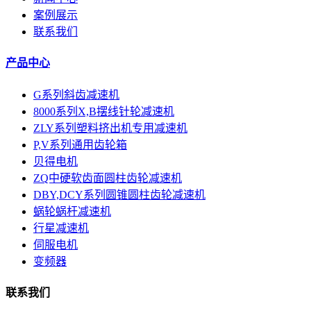
案例展示
联系我们
产品中心
G系列斜齿减速机
8000系列X,B摆线针轮减速机
ZLY系列塑料挤出机专用减速机
P,V系列通用齿轮箱
贝得电机
ZQ中硬软齿面圆柱齿轮减速机
DBY,DCY系列圆锥圆柱齿轮减速机
蜗轮蜗杆减速机
行星减速机
伺服电机
变频器
联系我们