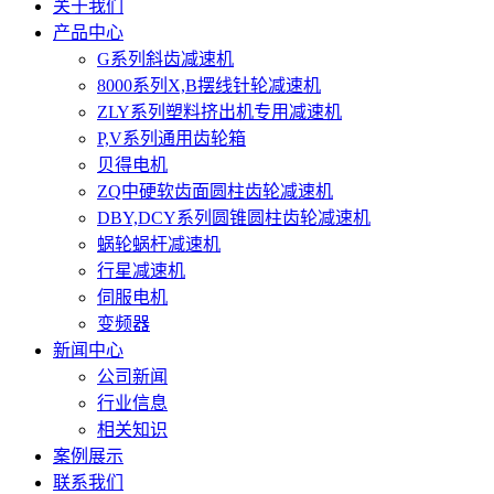
关于我们
产品中心
G系列斜齿减速机
8000系列X,B摆线针轮减速机
ZLY系列塑料挤出机专用减速机
P,V系列通用齿轮箱
贝得电机
ZQ中硬软齿面圆柱齿轮减速机
DBY,DCY系列圆锥圆柱齿轮减速机
蜗轮蜗杆减速机
行星减速机
伺服电机
变频器
新闻中心
公司新闻
行业信息
相关知识
案例展示
联系我们