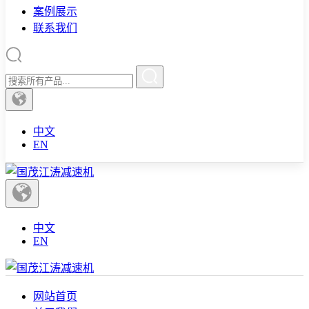
案例展示
联系我们
中文
EN
中文
EN
网站首页