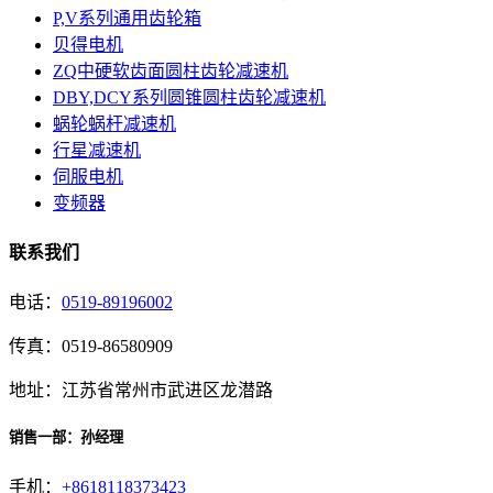
P,V系列通用齿轮箱
贝得电机
ZQ中硬软齿面圆柱齿轮减速机
DBY,DCY系列圆锥圆柱齿轮减速机
蜗轮蜗杆减速机
行星减速机
伺服电机
变频器
联系我们
电话：
0519-89196002
传真：0519-86580909
地址：江苏省常州市武进区龙潜路
销售一部：孙经理
手机：
+8618118373423