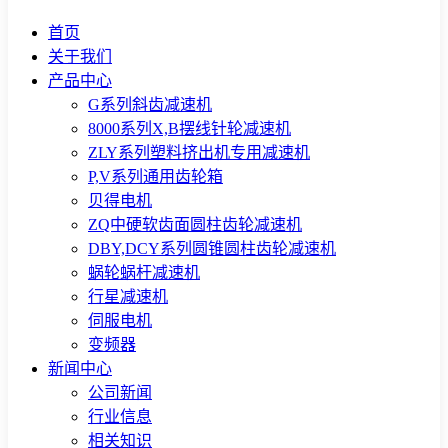
首页
关于我们
产品中心
G系列斜齿减速机
8000系列X,B摆线针轮减速机
ZLY系列塑料挤出机专用减速机
P,V系列通用齿轮箱
贝得电机
ZQ中硬软齿面圆柱齿轮减速机
DBY,DCY系列圆锥圆柱齿轮减速机
蜗轮蜗杆减速机
行星减速机
伺服电机
变频器
新闻中心
公司新闻
行业信息
相关知识