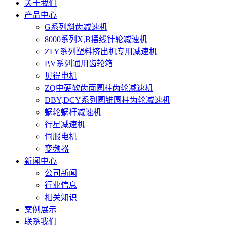
关于我们
产品中心
G系列斜齿减速机
8000系列X,B摆线针轮减速机
ZLY系列塑料挤出机专用减速机
P,V系列通用齿轮箱
贝得电机
ZQ中硬软齿面圆柱齿轮减速机
DBY,DCY系列圆锥圆柱齿轮减速机
蜗轮蜗杆减速机
行星减速机
伺服电机
变频器
新闻中心
公司新闻
行业信息
相关知识
案例展示
联系我们