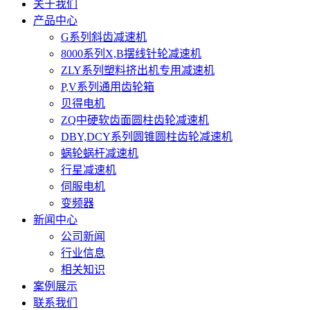
关于我们
产品中心
G系列斜齿减速机
8000系列X,B摆线针轮减速机
ZLY系列塑料挤出机专用减速机
P,V系列通用齿轮箱
贝得电机
ZQ中硬软齿面圆柱齿轮减速机
DBY,DCY系列圆锥圆柱齿轮减速机
蜗轮蜗杆减速机
行星减速机
伺服电机
变频器
新闻中心
公司新闻
行业信息
相关知识
案例展示
联系我们