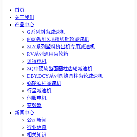
首页
关于我们
产品中心
G系列斜齿减速机
8000系列X,B摆线针轮减速机
ZLY系列塑料挤出机专用减速机
P,V系列通用齿轮箱
贝得电机
ZQ中硬软齿面圆柱齿轮减速机
DBY,DCY系列圆锥圆柱齿轮减速机
蜗轮蜗杆减速机
行星减速机
伺服电机
变频器
新闻中心
公司新闻
行业信息
相关知识