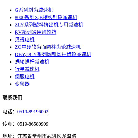
G系列斜齿减速机
8000系列X,B摆线针轮减速机
ZLY系列塑料挤出机专用减速机
P,V系列通用齿轮箱
贝得电机
ZQ中硬软齿面圆柱齿轮减速机
DBY,DCY系列圆锥圆柱齿轮减速机
蜗轮蜗杆减速机
行星减速机
伺服电机
变频器
联系我们
电话：
0519-89196002
传真：0519-86580909
地址：江苏省常州市武进区龙潜路