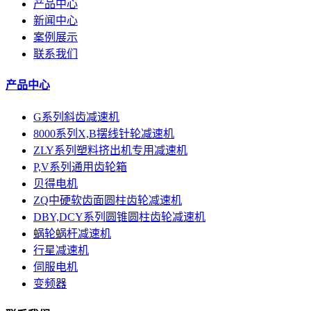
产品中心
新闻中心
案例展示
联系我们
产品中心
G系列斜齿减速机
8000系列X,B摆线针轮减速机
ZLY系列塑料挤出机专用减速机
P,V系列通用齿轮箱
贝得电机
ZQ中硬软齿面圆柱齿轮减速机
DBY,DCY系列圆锥圆柱齿轮减速机
蜗轮蜗杆减速机
行星减速机
伺服电机
变频器