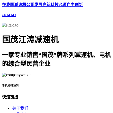
在我国减速机公司发展高新科技必须自主创新
2021-01-09
国茂江涛减速机
一家专业销售“国茂”牌系列减速机、电机
的综合型民营企业
手机扫码访问
快速链接
关于我们