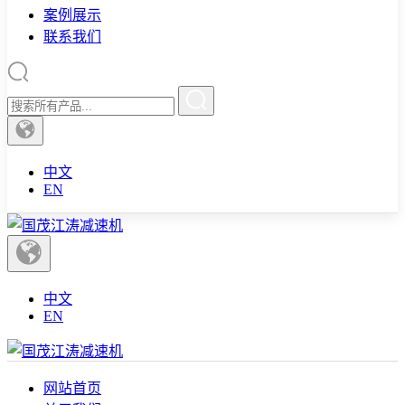
案例展示
联系我们
中文
EN
中文
EN
网站首页