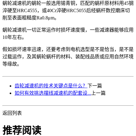
蜗轮减速机的蜗轮一般选用锡青铜，匹配的蜗杆原材料用45钢
淬硬至HRC4555，或40Cr淬硬HRC5055后经蜗杆数控磨床切
削至表面粗糙度Ra0.8μm。
蜗轮减速机一切正常运作时损坏速度慢，一些减速器能够应用
10年左右。
假如损坏速率迅速，还要考虑到电机选型是不是恰当，是不是
过载运作，及其蜗轮蜗杆的材料、装配线品质或应用自然环境
等缘故。
齿轮减速机的技术关键点是什么？
下一篇
如何有效挑选摆线减速机的配套设...
上一篇
返回列表
推荐阅读