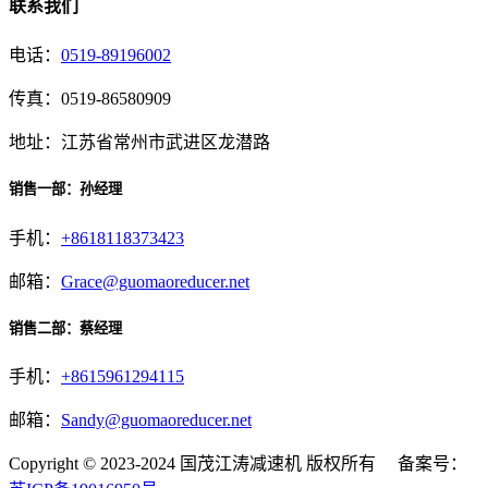
联系我们
电话：
0519-89196002
传真：0519-86580909
地址：江苏省常州市武进区龙潜路
销售一部：孙经理
手机：
+8618118373423
邮箱：
Grace@guomaoreducer.net
销售二部：蔡经理
手机：
+8615961294115
邮箱：
Sandy@guomaoreducer.net
Copyright © 2023-2024 国茂江涛减速机 版权所有 备案号：