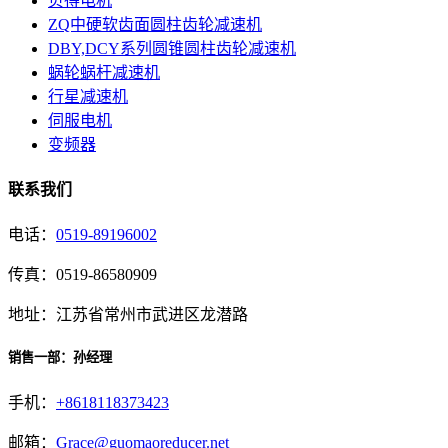
贝得电机
ZQ中硬软齿面圆柱齿轮减速机
DBY,DCY系列圆锥圆柱齿轮减速机
蜗轮蜗杆减速机
行星减速机
伺服电机
变频器
联系我们
电话：
0519-89196002
传真：0519-86580909
地址：江苏省常州市武进区龙潜路
销售一部：孙经理
手机：
+8618118373423
邮箱：
Grace@guomaoreducer.net