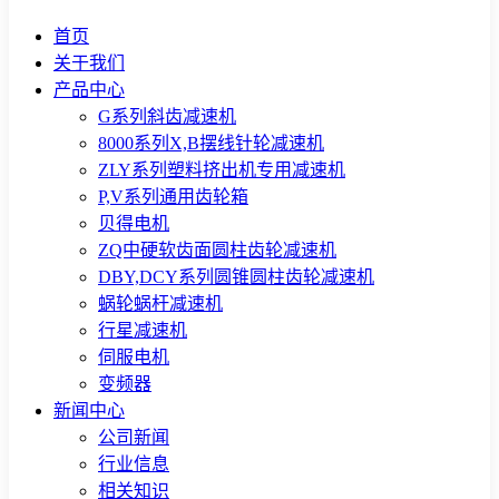
首页
关于我们
产品中心
G系列斜齿减速机
8000系列X,B摆线针轮减速机
ZLY系列塑料挤出机专用减速机
P,V系列通用齿轮箱
贝得电机
ZQ中硬软齿面圆柱齿轮减速机
DBY,DCY系列圆锥圆柱齿轮减速机
蜗轮蜗杆减速机
行星减速机
伺服电机
变频器
新闻中心
公司新闻
行业信息
相关知识