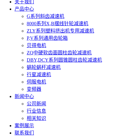
关于我们
产品中心
G系列斜齿减速机
8000系列X,B摆线针轮减速机
ZLY系列塑料挤出机专用减速机
P,V系列通用齿轮箱
贝得电机
ZQ中硬软齿面圆柱齿轮减速机
DBY,DCY系列圆锥圆柱齿轮减速机
蜗轮蜗杆减速机
行星减速机
伺服电机
变频器
新闻中心
公司新闻
行业信息
相关知识
案例展示
联系我们