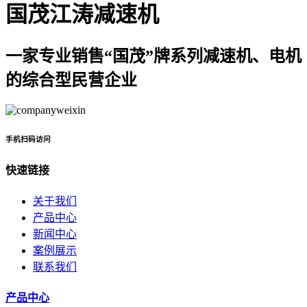
国茂江涛减速机
一家专业销售“国茂”牌系列减速机、电机
的综合型民营企业
手机扫码访问
快速链接
关于我们
产品中心
新闻中心
案例展示
联系我们
产品中心