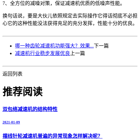
7、全方位的减噪对策，保证减速机优质的低噪声性能。
换句话说，要是大伙儿依照规定去实际操作它得话彻底不必担
心它的这种性能没法获得充足的充分发挥，性能十分的优良。
哪一种齿轮减速机功能强大？效果...
下一篇
减速机行业稳步发展优良
上一篇
返回列表
推荐阅读
双包络减速机的结构特性
2021-01-09
摆线针轮减速机普遍的异常现象怎样解决呢？