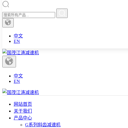
中文
EN
中文
EN
网站首页
关于我们
产品中心
G系列斜齿减速机