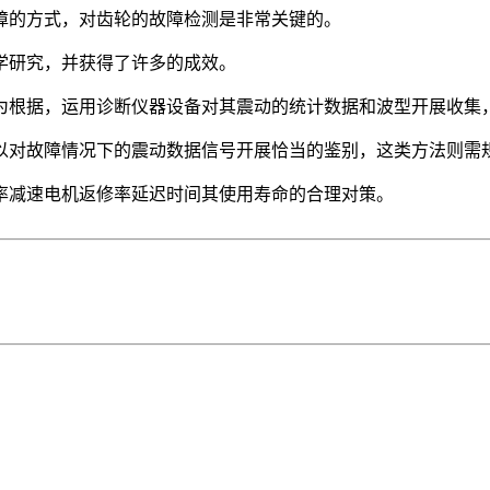
障的方式，对齿轮的故障检测是非常关键的。
学研究，并获得了许多的成效。
为根据，运用诊断仪器设备对其震动的统计数据和波型开展收集
以对故障情况下的震动数据信号开展恰当的鉴别，这类方法则需
率减速电机返修率延迟时间其使用寿命的合理对策。