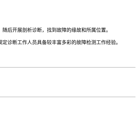
，随后开展剖析诊断，找到故障的缘故和所属位置。
规定诊断工作人员具备较丰富多彩的故障检测工作经验。