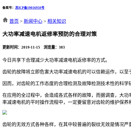
备案号：
苏ICP备19016950号
首页
>
新闻中心
>
相关知识
大功率减速电机返修率预防的合理对策
更新时间：2019-11-15 浏览量：
383
今日共享下合理减少大功率减速电机返修率的方式。
齿轮的故障将立即危害大功率减速电机的可以信赖运作，以至
因而，对齿轮的工作态度的合理检测及故障检测技术性的科学
在应用的全过程中，会造成各式各样的故障，而据调查，大功
率减速电机的平时操作流程中，一定要留意对齿轮的维护保养
齿轮的无效方式各种各样，在其中较普遍的裂纹无效是情况严