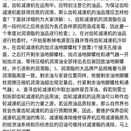
道，齿轮减速机在运用中，应特别注意它的油品，为保证齿轮
减速机能获得优质的润滑，那么齿轮减速机的油品理应怎样检
查？下面就详细的为大家详解：1、齿轮减速机的润滑脂在运
用一段时间之后将会因为各式各样原因而造成发霉，因此要一
个季度对润滑脂的油品进行检查；2、在对齿轮减速机的油品
进行检查时，*开始是断掉电源变压器并等待齿轮减速机冷却
水，在齿轮减速机的加点油地脚螺栓下放置1个接无孔接油
盘，之后打开剩余油地脚螺栓、加点油地脚螺栓和通气器一开
始加点油，等待压缩机润滑油全部排出去后装回放油地脚螺
栓，并引进新的润滑脂；3、润滑脂的大品牌产品规格要与原
润滑脂高度一致，剩余油与安装位置同样，依据剩余油地脚螺
栓观擦压缩机润滑油超出规定量后，拧紧剩余油地脚螺栓和通
气器；4、查寻齿轮减速机中取出油样是否浑浊，假若则需立
刻拆卸齿轮减速机的运用油；齿轮减速机的运用油可以称作齿
轮减速机运行的力量之源，若运用油品质较差，那么自然界也
就会伤害齿轮减速机的运行预期效果，因此，要维护保养齿轮
减速机运用油的情况，减速箱清除维修保养机应用减速箱原先
的给泄油系统和历经虑后的旧油可维持对减速箱的清除，马上