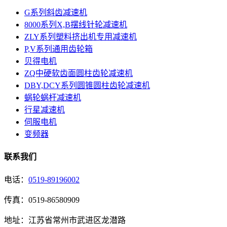
G系列斜齿减速机
8000系列X,B摆线针轮减速机
ZLY系列塑料挤出机专用减速机
P,V系列通用齿轮箱
贝得电机
ZQ中硬软齿面圆柱齿轮减速机
DBY,DCY系列圆锥圆柱齿轮减速机
蜗轮蜗杆减速机
行星减速机
伺服电机
变频器
联系我们
电话：
0519-89196002
传真：0519-86580909
地址：江苏省常州市武进区龙潜路