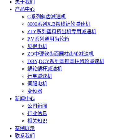
关于我们
产品中心
G系列斜齿减速机
8000系列X,B摆线针轮减速机
ZLY系列塑料挤出机专用减速机
P,V系列通用齿轮箱
贝得电机
ZQ中硬软齿面圆柱齿轮减速机
DBY,DCY系列圆锥圆柱齿轮减速机
蜗轮蜗杆减速机
行星减速机
伺服电机
变频器
新闻中心
公司新闻
行业信息
相关知识
案例展示
联系我们