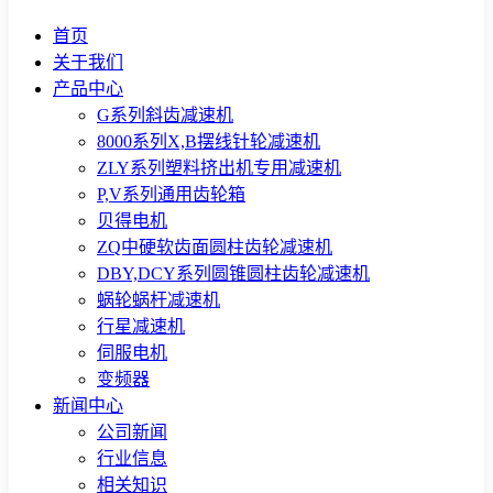
首页
关于我们
产品中心
G系列斜齿减速机
8000系列X,B摆线针轮减速机
ZLY系列塑料挤出机专用减速机
P,V系列通用齿轮箱
贝得电机
ZQ中硬软齿面圆柱齿轮减速机
DBY,DCY系列圆锥圆柱齿轮减速机
蜗轮蜗杆减速机
行星减速机
伺服电机
变频器
新闻中心
公司新闻
行业信息
相关知识