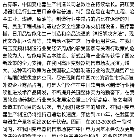
占有率，中国变电器生产制造公司总数也在持续增长。高压变
频器制造行业主要用途非常普遍，特别是在是在电力工程、冶
金工业、煤碳、原油等。制造行业中常占的占比在逐渐的升
高。民生工程机械制造包含安全性紧急减灾机器设备，医疗器
械，日用品智能化生产制造和商品流通的“详细解决方法”，现
代文办机器设备等，软启动器将在这一行业运用普遍。在我国
高压变频器制造行业受经济周期的影受國家有关现行政策的危
害较为大，智能电网基本建设、新式战略产业链等获得了国家
新政策的全力支持，在我国高压变频器销售市场发展潜力增
大。这种现行政策为在我国软启动器制造行业的发展趋势产生
了無限的想像室内空间。尽管现阶段中国70%的销售市场都被
外资企业商品占有，可是人们坚信在中国软启动器制造行业持
续推进技术产品研发，不断提升关键整体实力的勤奋下，在我
国软启动器制造行业未来发展定会重上1个新高度。随之电网
改造工程项目的深层次，电力网升級速率的加速，在我国变电
器生产制造仍将维持迅速增长速度，预估到2015年，在我国变
电器生产量将超出20亿千伏安。因而，在2012-2020这一段时
间内，在我国变电器销售市场将在中国电力网基本建设及更新
改造的立即危害之中，步1个较髙速的增长期，产业链经营规