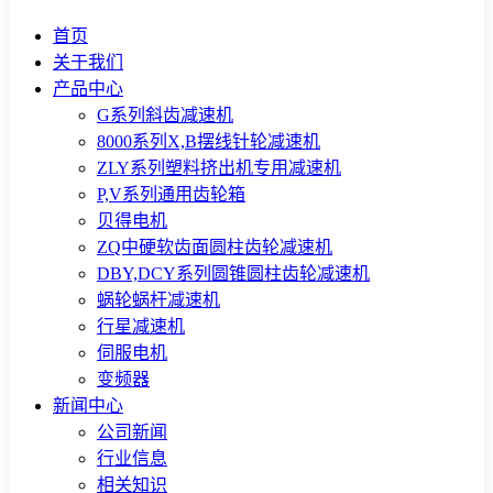
首页
关于我们
产品中心
G系列斜齿减速机
8000系列X,B摆线针轮减速机
ZLY系列塑料挤出机专用减速机
P,V系列通用齿轮箱
贝得电机
ZQ中硬软齿面圆柱齿轮减速机
DBY,DCY系列圆锥圆柱齿轮减速机
蜗轮蜗杆减速机
行星减速机
伺服电机
变频器
新闻中心
公司新闻
行业信息
相关知识