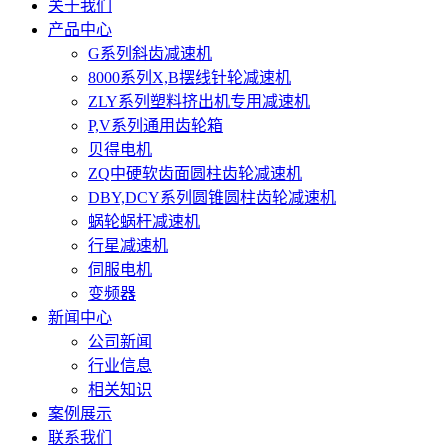
关于我们
产品中心
G系列斜齿减速机
8000系列X,B摆线针轮减速机
ZLY系列塑料挤出机专用减速机
P,V系列通用齿轮箱
贝得电机
ZQ中硬软齿面圆柱齿轮减速机
DBY,DCY系列圆锥圆柱齿轮减速机
蜗轮蜗杆减速机
行星减速机
伺服电机
变频器
新闻中心
公司新闻
行业信息
相关知识
案例展示
联系我们