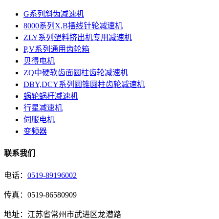
G系列斜齿减速机
8000系列X,B摆线针轮减速机
ZLY系列塑料挤出机专用减速机
P,V系列通用齿轮箱
贝得电机
ZQ中硬软齿面圆柱齿轮减速机
DBY,DCY系列圆锥圆柱齿轮减速机
蜗轮蜗杆减速机
行星减速机
伺服电机
变频器
联系我们
电话：
0519-89196002
传真：0519-86580909
地址：江苏省常州市武进区龙潜路