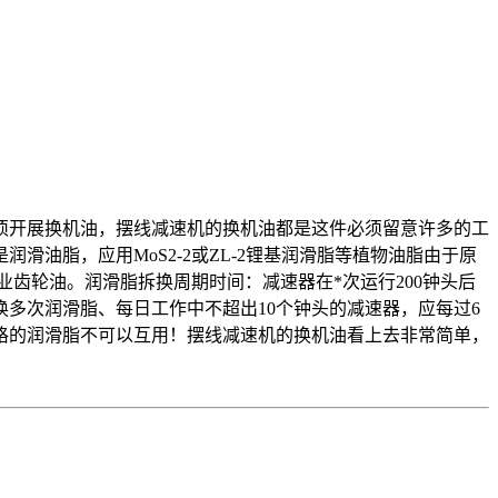
须开展换机油，摆线减速机的换机油都是这件必须留意许多的工
油脂，应用MoS2-2或ZL-2锂基润滑脂等植物油脂由于原
齿轮油。润滑脂拆换周期时间：减速器在*次运行200钟头后
换多次润滑脂、每日工作中不超出10个钟头的减速器，应每过6
格的润滑脂不可以互用！摆线减速机的换机油看上去非常简单，