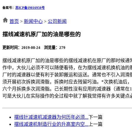
备案号：
苏ICP备19016950号
首页
>
新闻中心
>
公司新闻
摆线减速机原厂加的油是哪些的
更新时间：2019-08-24 浏览量：
279
摆线减速机原厂加的油是哪些的摆线减速机在原厂的那时候通
作中，大伙儿必须不可以随便看待，在为摆线减速机换机油的那时
厂时的减速器以便有利于装卸搬运和运送。通常也不引入润滑脂
须开展初次拆换润滑脂，拆换时应去残留圬油。*次换机油后，
六个月拆换多次润滑脂。己长期性沒有应用的减速器（通常在
可是大伙儿在实际操作的全过程中就了解我觉得有许多关键点
摆线针减速机减速器为何历年必须...
下一篇
摆线减速机制造行业的升高室内空...
上一篇