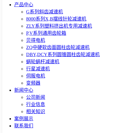
产品中心
G系列斜齿减速机
8000系列X,B摆线针轮减速机
ZLY系列塑料挤出机专用减速机
P,V系列通用齿轮箱
贝得电机
ZQ中硬软齿面圆柱齿轮减速机
DBY,DCY系列圆锥圆柱齿轮减速机
蜗轮蜗杆减速机
行星减速机
伺服电机
变频器
新闻中心
公司新闻
行业信息
相关知识
案例展示
联系我们