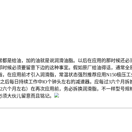
常都是给油，加的油就是说润滑油脂。以后在应用的那时候还必
候必须要留意下边的这种事宜。假如原厂给油得话，通常全是润滑
，在应用前才引入润滑脂，常温状态强烈推荐应用N150极压工业
之后每日持续工作中lO个钟头左右的减速器。应每过3六个月拆
12六个月左右）在再次应用前，务必拆换润滑脂，不一样型号规
必须大伙儿留意而且铭记。