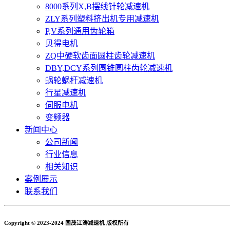
8000系列X,B摆线针轮减速机
ZLY系列塑料挤出机专用减速机
P,V系列通用齿轮箱
贝得电机
ZQ中硬软齿面圆柱齿轮减速机
DBY,DCY系列圆锥圆柱齿轮减速机
蜗轮蜗杆减速机
行星减速机
伺服电机
变频器
新闻中心
公司新闻
行业信息
相关知识
案例展示
联系我们
Copyright © 2023-2024 国茂江涛减速机 版权所有