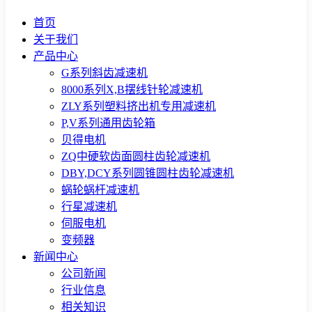
首页
关于我们
产品中心
G系列斜齿减速机
8000系列X,B摆线针轮减速机
ZLY系列塑料挤出机专用减速机
P,V系列通用齿轮箱
贝得电机
ZQ中硬软齿面圆柱齿轮减速机
DBY,DCY系列圆锥圆柱齿轮减速机
蜗轮蜗杆减速机
行星减速机
伺服电机
变频器
新闻中心
公司新闻
行业信息
相关知识