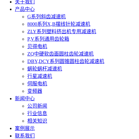
关于我们
产品中心
G系列斜齿减速机
8000系列X,B摆线针轮减速机
ZLY系列塑料挤出机专用减速机
P,V系列通用齿轮箱
贝得电机
ZQ中硬软齿面圆柱齿轮减速机
DBY,DCY系列圆锥圆柱齿轮减速机
蜗轮蜗杆减速机
行星减速机
伺服电机
变频器
新闻中心
公司新闻
行业信息
相关知识
案例展示
联系我们