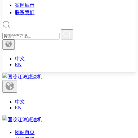
案例展示
联系我们
中文
EN
中文
EN
网站首页