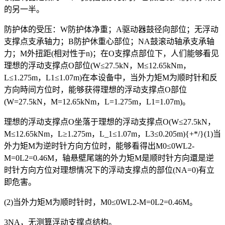
的另一半。
防护体的受压：W防护体净重；A驱动器鼓径向部位；无浮动
支撑点支承轴力；B防护休重心部位；NA鼓滚动轴承支承轴
力；M外扭距(相对性于n)；在O支撑点部位下，人们能够看见
理想的浮动支撑点O部位(W≤27.5kN，M≤12.65kNm，
L≤1.275m，L1≤1.07m)在本设备中，当外力矩M为顺时针和反
方向時间方位时，能够获得理想的浮动支撑点O部位
(W=27.5kN，M=12.65kNm，L=1.275m，L1=1.07m)。
理想的浮动支撑点O坐落于理想的浮动支撑点O(W≤27.5kN，
M≤12.65kNm，L≥1.275m，L_1≤1.07m，L3≤0.205m){+*/}(1)当
外力矩M为逆时针方向方位时，能够看得出M0≤0WL2-
M=0L2=0.46M，轴悬壁尾端的外力矩M是顺时针方向還是逆
时针方向方位对理想情况下的浮动支撑点的部位(NA=0)有立
即危害。
(2)当外力矩M为顺时针时，M0≤0WL2-M=0L2=0.46M。
3NA，无测算浮动支撑点结构。