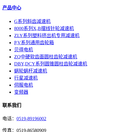
产品中心
G系列斜齿减速机
8000系列X,B摆线针轮减速机
ZLY系列塑料挤出机专用减速机
P,V系列通用齿轮箱
贝得电机
ZQ中硬软齿面圆柱齿轮减速机
DBY,DCY系列圆锥圆柱齿轮减速机
蜗轮蜗杆减速机
行星减速机
伺服电机
变频器
联系我们
电话：
0519-89196002
传真：0519-86580909