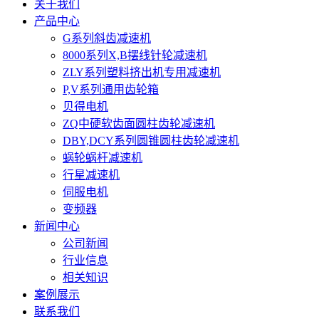
关于我们
产品中心
G系列斜齿减速机
8000系列X,B摆线针轮减速机
ZLY系列塑料挤出机专用减速机
P,V系列通用齿轮箱
贝得电机
ZQ中硬软齿面圆柱齿轮减速机
DBY,DCY系列圆锥圆柱齿轮减速机
蜗轮蜗杆减速机
行星减速机
伺服电机
变频器
新闻中心
公司新闻
行业信息
相关知识
案例展示
联系我们