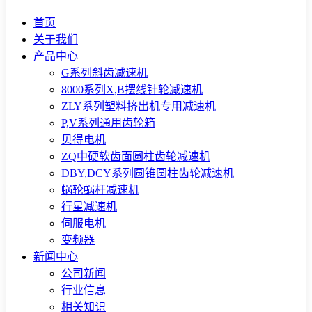
首页
关于我们
产品中心
G系列斜齿减速机
8000系列X,B摆线针轮减速机
ZLY系列塑料挤出机专用减速机
P,V系列通用齿轮箱
贝得电机
ZQ中硬软齿面圆柱齿轮减速机
DBY,DCY系列圆锥圆柱齿轮减速机
蜗轮蜗杆减速机
行星减速机
伺服电机
变频器
新闻中心
公司新闻
行业信息
相关知识