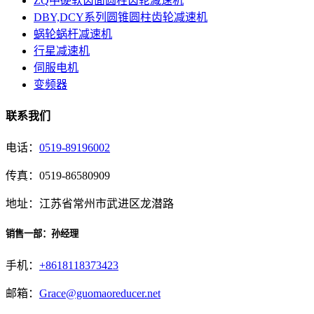
ZQ中硬软齿面圆柱齿轮减速机
DBY,DCY系列圆锥圆柱齿轮减速机
蜗轮蜗杆减速机
行星减速机
伺服电机
变频器
联系我们
电话：
0519-89196002
传真：0519-86580909
地址：江苏省常州市武进区龙潜路
销售一部：孙经理
手机：
+8618118373423
邮箱：
Grace@guomaoreducer.net