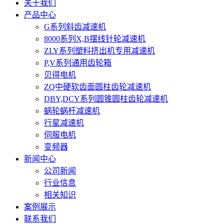
关于我们
产品中心
G系列斜齿减速机
8000系列X,B摆线针轮减速机
ZLY系列塑料挤出机专用减速机
P,V系列通用齿轮箱
贝得电机
ZQ中硬软齿面圆柱齿轮减速机
DBY,DCY系列圆锥圆柱齿轮减速机
蜗轮蜗杆减速机
行星减速机
伺服电机
变频器
新闻中心
公司新闻
行业信息
相关知识
案例展示
联系我们