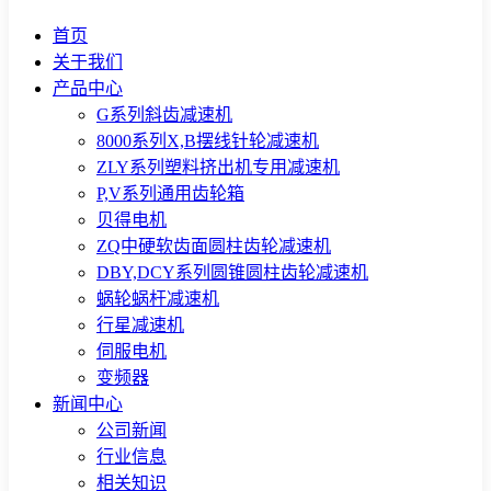
首页
关于我们
产品中心
G系列斜齿减速机
8000系列X,B摆线针轮减速机
ZLY系列塑料挤出机专用减速机
P,V系列通用齿轮箱
贝得电机
ZQ中硬软齿面圆柱齿轮减速机
DBY,DCY系列圆锥圆柱齿轮减速机
蜗轮蜗杆减速机
行星减速机
伺服电机
变频器
新闻中心
公司新闻
行业信息
相关知识