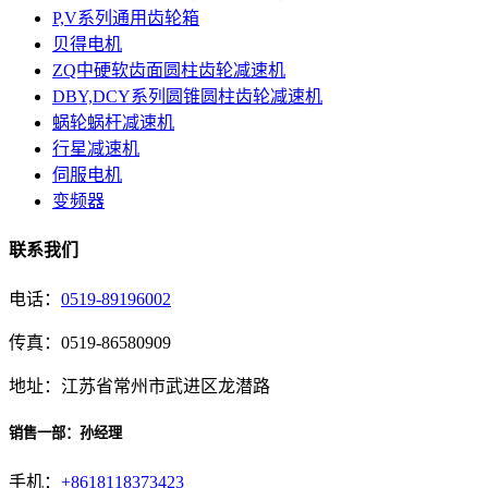
P,V系列通用齿轮箱
贝得电机
ZQ中硬软齿面圆柱齿轮减速机
DBY,DCY系列圆锥圆柱齿轮减速机
蜗轮蜗杆减速机
行星减速机
伺服电机
变频器
联系我们
电话：
0519-89196002
传真：0519-86580909
地址：江苏省常州市武进区龙潜路
销售一部：孙经理
手机：
+8618118373423