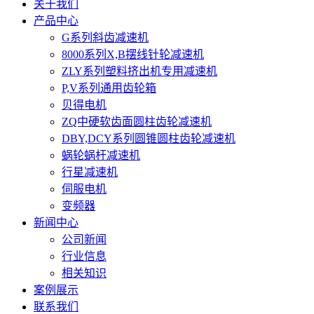
关于我们
产品中心
G系列斜齿减速机
8000系列X,B摆线针轮减速机
ZLY系列塑料挤出机专用减速机
P,V系列通用齿轮箱
贝得电机
ZQ中硬软齿面圆柱齿轮减速机
DBY,DCY系列圆锥圆柱齿轮减速机
蜗轮蜗杆减速机
行星减速机
伺服电机
变频器
新闻中心
公司新闻
行业信息
相关知识
案例展示
联系我们