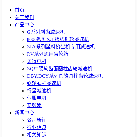
首页
关于我们
产品中心
G系列斜齿减速机
8000系列X,B摆线针轮减速机
ZLY系列塑料挤出机专用减速机
P,V系列通用齿轮箱
贝得电机
ZQ中硬软齿面圆柱齿轮减速机
DBY,DCY系列圆锥圆柱齿轮减速机
蜗轮蜗杆减速机
行星减速机
伺服电机
变频器
新闻中心
公司新闻
行业信息
相关知识