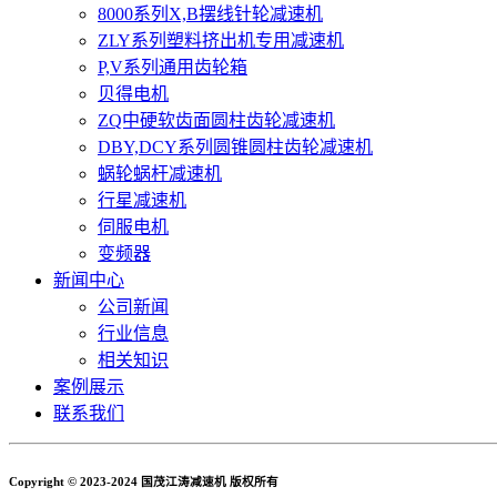
8000系列X,B摆线针轮减速机
ZLY系列塑料挤出机专用减速机
P,V系列通用齿轮箱
贝得电机
ZQ中硬软齿面圆柱齿轮减速机
DBY,DCY系列圆锥圆柱齿轮减速机
蜗轮蜗杆减速机
行星减速机
伺服电机
变频器
新闻中心
公司新闻
行业信息
相关知识
案例展示
联系我们
Copyright © 2023-2024 国茂江涛减速机 版权所有