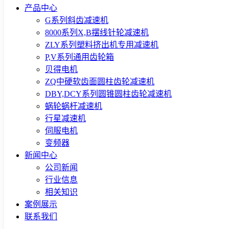
产品中心
G系列斜齿减速机
8000系列X,B摆线针轮减速机
ZLY系列塑料挤出机专用减速机
P,V系列通用齿轮箱
贝得电机
ZQ中硬软齿面圆柱齿轮减速机
DBY,DCY系列圆锥圆柱齿轮减速机
蜗轮蜗杆减速机
行星减速机
伺服电机
变频器
新闻中心
公司新闻
行业信息
相关知识
案例展示
联系我们