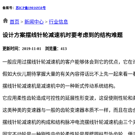
备案号：
苏ICP备19016950号
首页
>
新闻中心
>
行业信息
设计方案摆线针轮减速机时要考虑到的结构难题
更新时间：2019-11-01 浏览量：
413
一般应用过摆线针轮减速机的客户能够体会到它的优点，它在
假如大伙儿期待掌握大量的有关內容得话比不上先一起来看一
摆线针轮减速机是减速机中的一种新式传动系统结构。
它应用柔性齿轮造成可控性的延展性形变波，这促使刚性轮和
这类种类的变速器与一般的齿轮变速器本质不一样，而且在齿
摆线针轮减速机的构成和结构脉冲电流摆线针轮减速机由三个
固定不动轮是一种刚性内齿轮柔性轮是厚壁圆柱型外齿轮，便