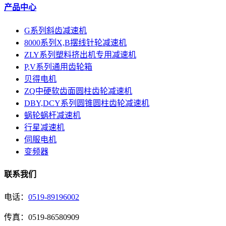
产品中心
G系列斜齿减速机
8000系列X,B摆线针轮减速机
ZLY系列塑料挤出机专用减速机
P,V系列通用齿轮箱
贝得电机
ZQ中硬软齿面圆柱齿轮减速机
DBY,DCY系列圆锥圆柱齿轮减速机
蜗轮蜗杆减速机
行星减速机
伺服电机
变频器
联系我们
电话：
0519-89196002
传真：0519-86580909