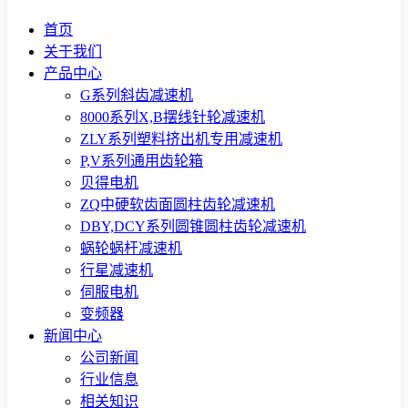
首页
关于我们
产品中心
G系列斜齿减速机
8000系列X,B摆线针轮减速机
ZLY系列塑料挤出机专用减速机
P,V系列通用齿轮箱
贝得电机
ZQ中硬软齿面圆柱齿轮减速机
DBY,DCY系列圆锥圆柱齿轮减速机
蜗轮蜗杆减速机
行星减速机
伺服电机
变频器
新闻中心
公司新闻
行业信息
相关知识