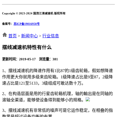
Copyright © 2023-2024 国茂江涛减速机 版权所有
备案号：
苏ICP备19016950号
首页
>
新闻中心
>
行业信息
摆线减速机特性有什么
更新时间：2019-05-17 浏览量：
381
1、摆线减速机的降速作用有1比87的1级齿轮箱，假如想降速
作用更大你就用多级来齿轮箱。1级降速占比是9至87，2级降
速占比是121至5133，3级组成可敢达数十万。
2、在构造层面是用的行星齿轮箱机理，轴的輸出是在同轴的
滚轴全渠道，能够使设备得到能够小的规格。
3、摆线减速机有非常低的噪声可是它运作稳定，在相叠的指
数里是超过设备均衡的布置。