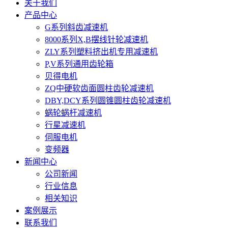
关于我们
产品中心
G系列斜齿减速机
8000系列X,B摆线针轮减速机
ZLY系列塑料挤出机专用减速机
P,V系列通用齿轮箱
贝得电机
ZQ中硬软齿面圆柱齿轮减速机
DBY,DCY系列圆锥圆柱齿轮减速机
蜗轮蜗杆减速机
行星减速机
伺服电机
变频器
新闻中心
公司新闻
行业信息
相关知识
案例展示
联系我们